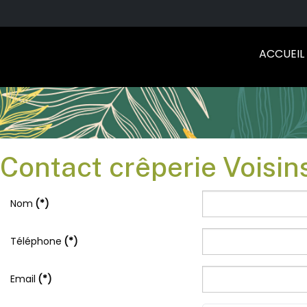
ACCUEIL
Contact crêperie Voisin
Nom
(*)
Téléphone
(*)
Email
(*)