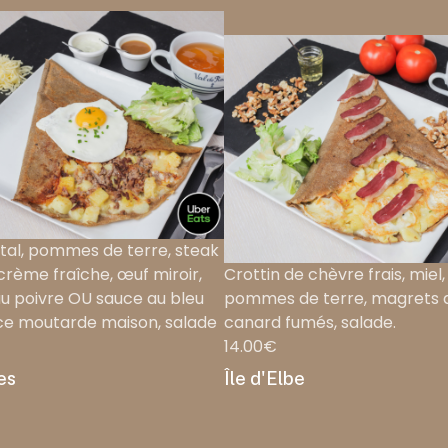
al, pommes de terre, steak
crème fraîche, œuf miroir,
Crottin de chèvre frais, miel, 
u poivre OU sauce au bleu
pommes de terre, magrets 
e moutarde maison, salade
canard fumés, salade.
14.00€
es
Île d'Elbe