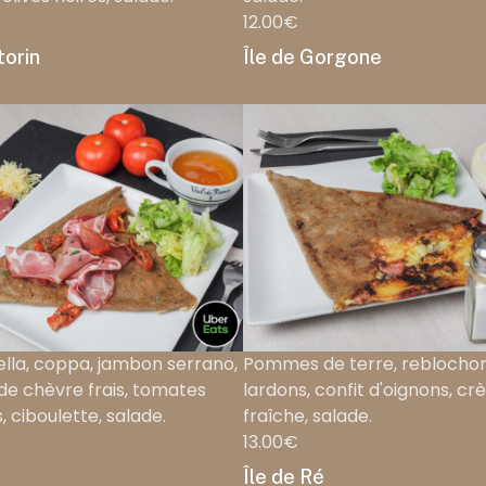
12.00€
torin
Île de Gorgone
lla, coppa, jambon serrano,
Pommes de terre, reblochon
 de chèvre frais, tomates
lardons, confit d'oignons, c
, ciboulette, salade.
fraîche, salade.
13.00€
Île de Ré