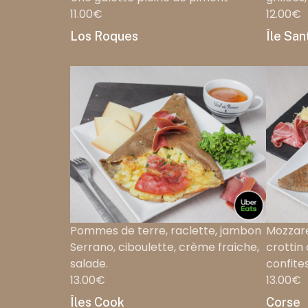
11.00€
12.00€
Los Roques
Île San
Pommes de terre, raclette, jambon
Mozzare
Serrano, ciboulette, crème fraîche,
crottin
salade.
confites
13.00€
13.00€
Îles Cook
Corse