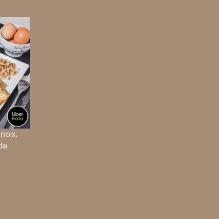
noix,
de