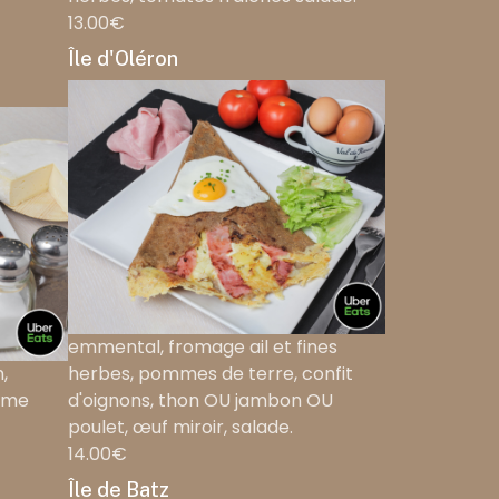
13.00€
Île d'Oléron
emmental, fromage ail et fines
,
herbes, pommes de terre, confit
rème
d'oignons, thon OU jambon OU
poulet, œuf miroir, salade.
14.00€
Île de Batz