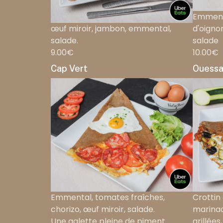
Emmenta
œuf miroir, jambon, emmental,
d'oigno
salade.
salade
9.00€
10.00€
Cap Vert
Ouessa
Emmental, tomates fraîches,
Crottin 
chorizo, œuf miroir, salade.
marinad
Une galette pleine de piment
grillées