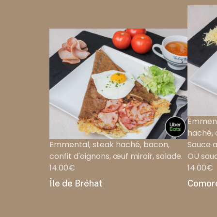
Emment
haché, 
Emmental, steak haché, bacon,
Sauce a
confit d'oignons, œuf miroir, salade.
OU sauc
14.00€
14.00€
Île de Bréhat
Comor