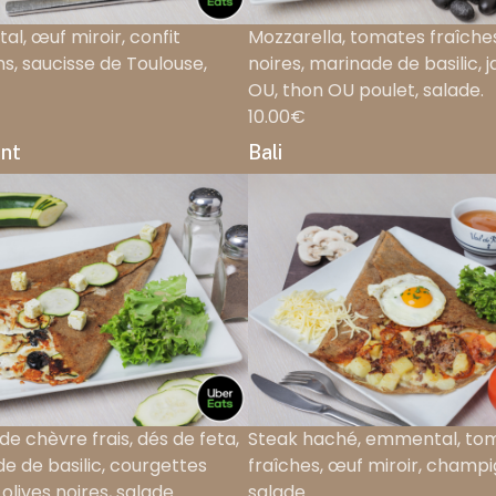
l, œuf miroir, confit
Mozzarella, tomates fraîches
ns, saucisse de Toulouse,
noires, marinade de basilic,
OU, thon OU poulet, salade.
10.00€
nt
Bali
de chèvre frais, dés de feta,
Steak haché, emmental, to
e de basilic, courgettes
fraîches, œuf miroir, champi
, olives noires, salade.
salade.