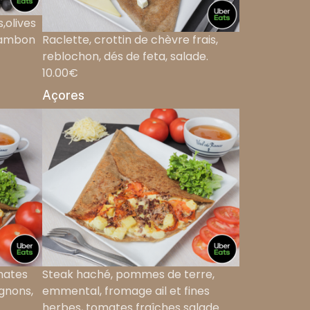
,olives
 jambon
Raclette, crottin de chèvre frais,
reblochon, dés de feta, salade.
10.00€
Açores
mates
Steak haché, pommes de terre,
gnons,
emmental, fromage ail et fines
herbes, tomates fraîches salade.